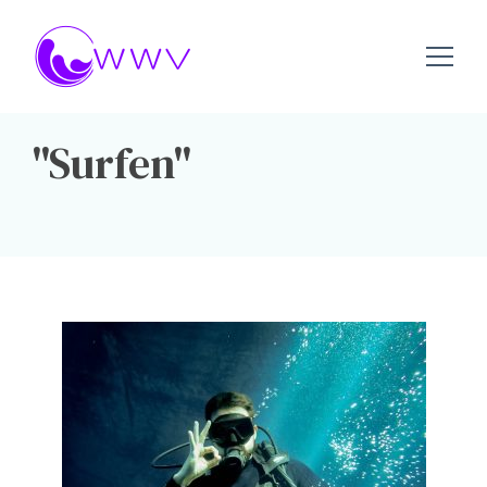
wwv.nu – Alles over watersport
Wwv.nu
Surfen