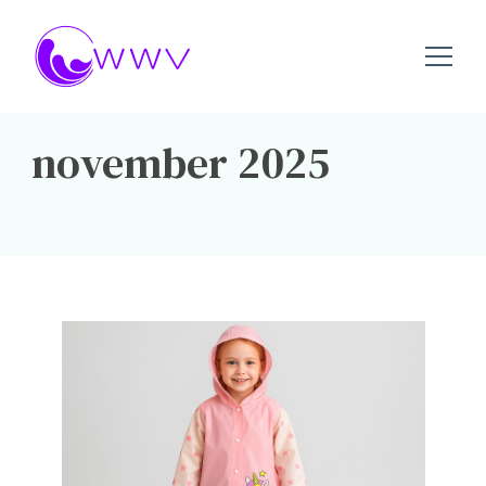
wwv.nu – Alles over watersport
Wwv.nu
november 2025